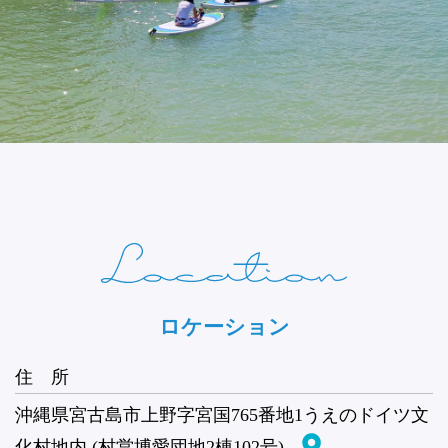
ロケーション
住 所
沖縄県宮古島市上野字宮国765番地1うえのドイツ文
化村地内 (村営博愛団地2棟102号)