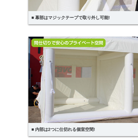
■ 幕部はマジックテープで取り外し可能!
■ 内部は2つに仕切れる個室空間!