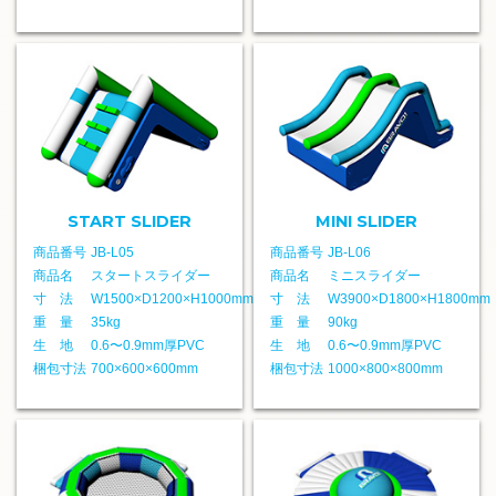
START SLIDER
MINI SLIDER
商品番号
JB-L05
商品番号
JB-L06
商品名
スタートスライダー
商品名
ミニスライダー
寸 法
W1500×D1200×H1000mm
寸 法
W3900×D1800×H1800mm
重 量
35kg
重 量
90kg
生 地
0.6〜0.9mm厚PVC
生 地
0.6〜0.9mm厚PVC
梱包寸法
700×600×600mm
梱包寸法
1000×800×800mm