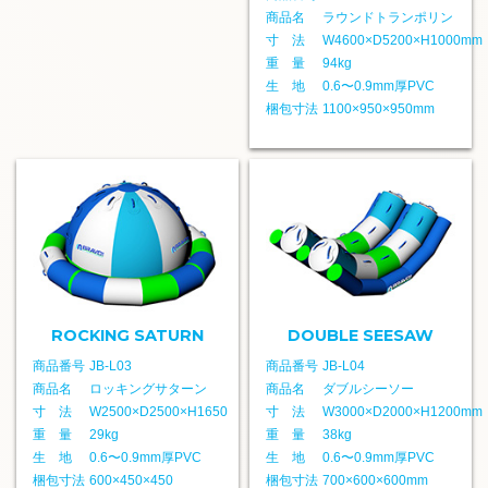
商品名
ラウンドトランポリン
寸 法
W4600×D5200×H1000mm
重 量
94kg
生 地
0.6〜0.9mm厚PVC
梱包寸法
1100×950×950mm
ROCKING SATURN
DOUBLE SEESAW
商品番号
JB-L03
商品番号
JB-L04
商品名
ロッキングサターン
商品名
ダブルシーソー
寸 法
W2500×D2500×H1650
寸 法
W3000×D2000×H1200mm
重 量
29kg
重 量
38kg
生 地
0.6〜0.9mm厚PVC
生 地
0.6〜0.9mm厚PVC
梱包寸法
600×450×450
梱包寸法
700×600×600mm