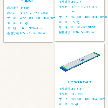
TUNNEL
商品番号
JB-C05
商品名
トライアングルスライ
商品番号
JB-C04
ダー
商品名
ダブルワープトンネル
寸 法
W7200×D1800×H3600mm
寸 法
W7200×D1800×H1600mm
重 量
158kg
重 量
118kg
生 地
0.6〜0.9mm厚PVC
生 地
0.6〜0.9mm厚PVC
梱包寸法
1100×850×850mm
梱包寸法
1050×750×750mm
LONG ROAD
商品番号
JB-D01
商品名
ロングロード
寸 法
W9600×D1800×H400mm
重 量
97kg