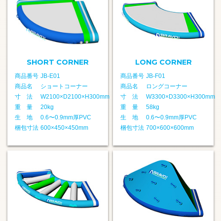
SHORT CORNER
LONG CORNER
商品番号
JB-E01
商品番号
JB-F01
商品名
ショートコーナー
商品名
ロングコーナー
寸 法
W2100×D2100×H300mm
寸 法
W3300×D3300×H300mm
重 量
20kg
重 量
58kg
生 地
0.6〜0.9mm厚PVC
生 地
0.6〜0.9mm厚PVC
梱包寸法
600×450×450mm
梱包寸法
700×600×600mm