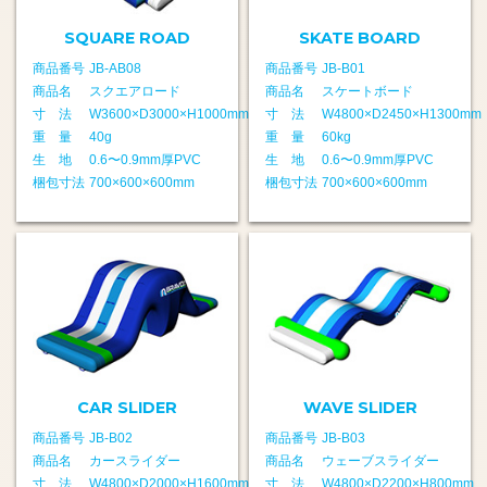
SQUARE ROAD
SKATE BOARD
商品番号
JB-AB08
商品番号
JB-B01
商品名
スクエアロード
商品名
スケートボード
寸 法
W3600×D3000×H1000mm
寸 法
W4800×D2450×H1300mm
重 量
40g
重 量
60kg
生 地
0.6〜0.9mm厚PVC
生 地
0.6〜0.9mm厚PVC
梱包寸法
700×600×600mm
梱包寸法
700×600×600mm
CAR SLIDER
WAVE SLIDER
商品番号
JB-B02
商品番号
JB-B03
商品名
カースライダー
商品名
ウェーブスライダー
寸 法
W4800×D2000×H1600mm
寸 法
W4800×D2200×H800mm