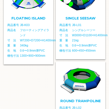
FLOATING ISLAND
SINGLE SEESAW
商品番号
JB-K03
商品番号
JB-L01
商品名
フローティングアイラ
商品名
シングルシーソー
ンド
寸 法
W3000×D1100×H1400mm
寸 法
W7200×D7200×H1400mm
重 量
21kg
重 量
340kg
生 地
0.6〜0.9mm厚PVC
生 地
0.6〜0.9mm厚PVC
梱包寸法
600×450×450mm
梱包寸法
1300×900×900mm
ROUND TRAMPOLINE
商品番号
JB-L02