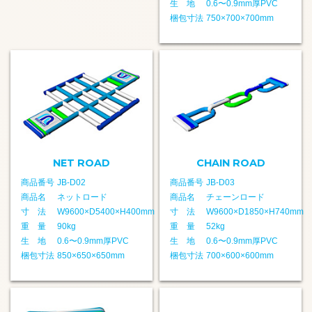
生 地
0.6〜0.9mm厚PVC
梱包寸法
750×700×700mm
NET ROAD
CHAIN ROAD
商品番号
JB-D02
商品番号
JB-D03
商品名
ネットロード
商品名
チェーンロード
寸 法
W9600×D5400×H400mm
寸 法
W9600×D1850×H740mm
重 量
90kg
重 量
52kg
生 地
0.6〜0.9mm厚PVC
生 地
0.6〜0.9mm厚PVC
梱包寸法
850×650×650mm
梱包寸法
700×600×600mm