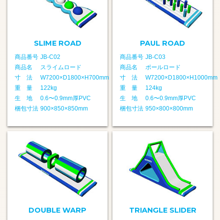
SLIME ROAD
PAUL ROAD
商品番号
JB-C02
商品番号
JB-C03
商品名
スライムロード
商品名
ポールロード
寸 法
W7200×D1800×H700mm
寸 法
W7200×D1800×H1000mm
重 量
122kg
重 量
124kg
生 地
0.6〜0.9mm厚PVC
生 地
0.6〜0.9mm厚PVC
梱包寸法
900×850×850mm
梱包寸法
950×800×800mm
DOUBLE WARP
TRIANGLE SLIDER