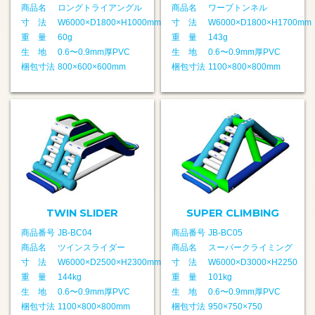
商品名
ロングトライアングル
商品名
ワープトンネル
寸 法
W6000×D1800×H1000mm
寸 法
W6000×D1800×H1700mm
重 量
60g
重 量
143g
生 地
0.6〜0.9mm厚PVC
生 地
0.6〜0.9mm厚PVC
梱包寸法
800×600×600mm
梱包寸法
1100×800×800mm
TWIN SLIDER
SUPER CLIMBING
商品番号
JB-BC04
商品番号
JB-BC05
商品名
ツインスライダー
商品名
スーパークライミング
寸 法
W6000×D2500×H2300mm
寸 法
W6000×D3000×H2250
重 量
144kg
重 量
101kg
生 地
0.6〜0.9mm厚PVC
生 地
0.6〜0.9mm厚PVC
梱包寸法
1100×800×800mm
梱包寸法
950×750×750