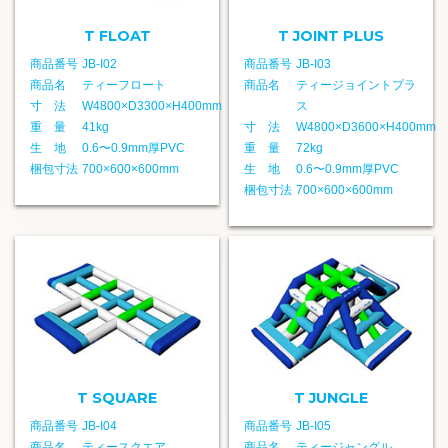
T FLOAT
T JOINT PLUS
商品番号
JB-I02
商品番号
JB-I03
商品名
ティーフロート
商品名
ティージョイントプラ
寸 法
W4800×D3300×H400mm
ス
重 量
41kg
寸 法
W4800×D3600×H400mm
生 地
0.6〜0.9mm厚PVC
重 量
72kg
梱包寸法
700×600×600mm
生 地
0.6〜0.9mm厚PVC
梱包寸法
700×600×600mm
T SQUARE
T JUNGLE
商品番号
JB-I04
商品番号
JB-I05
商品名
ティースクエア
商品名
ティージャングル