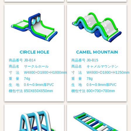
CIRCLE HOLE
CAMEL MOUNTAIN
商品番号
JB-B14
商品番号
JB-B15
商品名
サークルホール
商品名
キャメルマウンテン
寸 法
W4800×D1800×H1800mm
寸 法
W4800×D1800×H1250mm
重 量
74g
重 量
78g
生 地
0.6〜0.9mm厚PVC
生 地
0.6〜0.9mm厚PVC
梱包寸法
850X650X650mm
梱包寸法
800×700×700mm