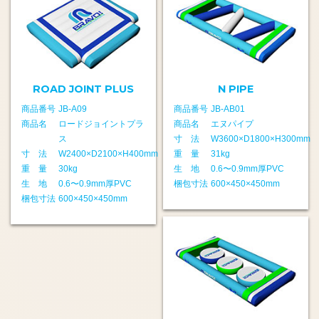
ROAD JOINT PLUS
N PIPE
商品番号
JB-A09
商品番号
JB-AB01
商品名
ロードジョイントプラ
商品名
エヌパイプ
ス
寸 法
W3600×D1800×H300mm
寸 法
W2400×D2100×H400mm
重 量
31kg
重 量
30kg
生 地
0.6〜0.9mm厚PVC
生 地
0.6〜0.9mm厚PVC
梱包寸法
600×450×450mm
梱包寸法
600×450×450mm