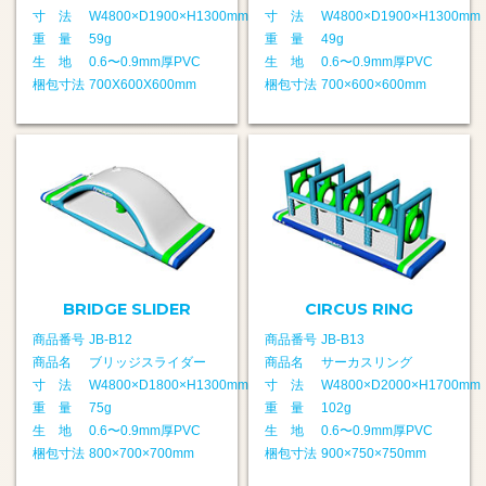
寸 法
W4800×D1900×H1300mm
寸 法
W4800×D1900×H1300mm
重 量
59g
重 量
49g
生 地
0.6〜0.9mm厚PVC
生 地
0.6〜0.9mm厚PVC
梱包寸法
700X600X600mm
梱包寸法
700×600×600mm
BRIDGE SLIDER
CIRCUS RING
商品番号
JB-B12
商品番号
JB-B13
商品名
ブリッジスライダー
商品名
サーカスリング
寸 法
W4800×D1800×H1300mm
寸 法
W4800×D2000×H1700mm
重 量
75g
重 量
102g
生 地
0.6〜0.9mm厚PVC
生 地
0.6〜0.9mm厚PVC
梱包寸法
800×700×700mm
梱包寸法
900×750×750mm