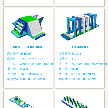
MULTI CLIMBING
DOMINO
商品番号
JB-BC06
商品番号
JB-C01
商品名
マルチクライミング
商品名
ドミノ
寸 法
W6000×D4200×H1800mm
寸 法
W7200×D1900×H2550mm
重 量
153kg
重 量
96kg
生 地
0.6〜0.9mm厚PVC
生 地
0.6〜0.9mm厚PVC
梱包寸法
1080×850×850mm
梱包寸法
1080×950×950mm