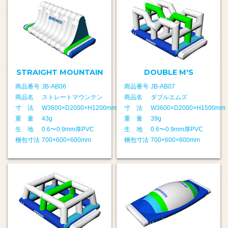
STRAIGHT MOUNTAIN
DOUBLE M'S
商品番号
JB-AB06
商品番号
JB-AB07
商品名
ストレートマウンテン
商品名
ダブルエムズ
寸 法
W3600×D2000×H1200mm
寸 法
W3600×D2000×H1500mm
重 量
43g
重 量
39g
生 地
0.6〜0.9mm厚PVC
生 地
0.6〜0.9mm厚PVC
梱包寸法
700×600×600mm
梱包寸法
700×600×600mm