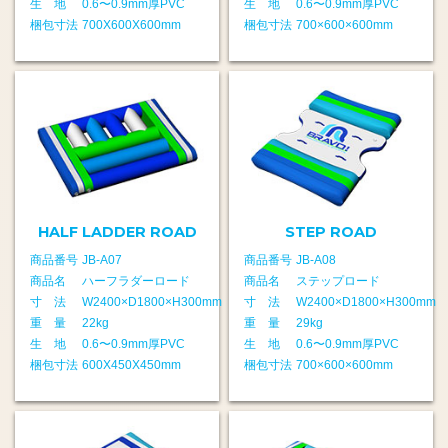
生 地
0.6〜0.9mm厚PVC
生 地
0.6〜0.9mm厚PVC
梱包寸法
700X600X600mm
梱包寸法
700×600×600mm
HALF LADDER ROAD
STEP ROAD
商品番号
JB-A07
商品番号
JB-A08
商品名
ハーフラダーロード
商品名
ステップロード
寸 法
W2400×D1800×H300mm
寸 法
W2400×D1800×H300mm
重 量
22kg
重 量
29kg
生 地
0.6〜0.9mm厚PVC
生 地
0.6〜0.9mm厚PVC
梱包寸法
600X450X450mm
梱包寸法
700×600×600mm