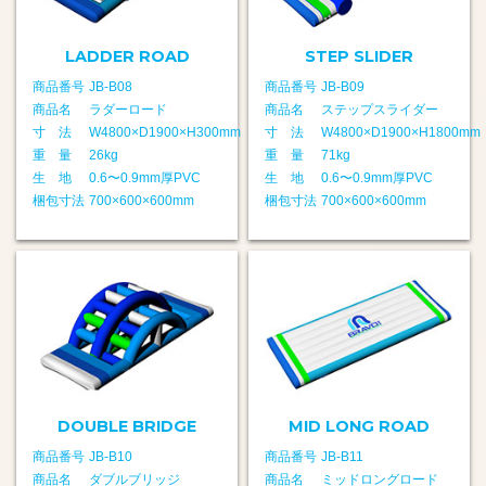
LADDER ROAD
STEP SLIDER
商品番号
JB-B08
商品番号
JB-B09
商品名
ラダーロード
商品名
ステップスライダー
寸 法
W4800×D1900×H300mm
寸 法
W4800×D1900×H1800mm
重 量
26kg
重 量
71kg
生 地
0.6〜0.9mm厚PVC
生 地
0.6〜0.9mm厚PVC
梱包寸法
700×600×600mm
梱包寸法
700×600×600mm
DOUBLE BRIDGE
MID LONG ROAD
商品番号
JB-B10
商品番号
JB-B11
商品名
ダブルブリッジ
商品名
ミッドロングロード