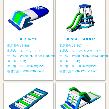
AIR JUMP
JUNGLE SLIDER
商品番号
JB-B06
商品番号
JB-B07
商品名
エアージャンプ
商品名
ジャングルスライダー
寸 法
W4200×D1900×H1100mm
寸 法
W4800×D5600×H3900mm
重 量
52kg
重 量
181kg
生 地
0.6〜0.9mm厚PVC
生 地
0.6〜0.9mm厚PVC
梱包寸法
700X600X600mm
梱包寸法
1000×1200×14mm