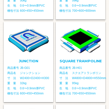
重 量
50kg
重 量
59kg
生 地
0.6〜0.9mm厚PVC
生 地
0.6〜0.9mm厚PVC
梱包寸法
600×450×450mm
梱包寸法
700×600×600mm
JUNCTION
SQUARE TRAMPOLINE
商品番号
JB-G01
商品番号
JB-H01
商品名
ジャンクション
商品名
スクエアトランポリン
寸 法
W2400×D2400×H300
寸 法
W4800×D4800×H550mm
重 量
32kg
重 量
95kg
生 地
0.6〜0.9mm厚PVC
生 地
0.6〜0.9mm厚PVC
梱包寸法
600×450×450mm
梱包寸法
700×650×650mm