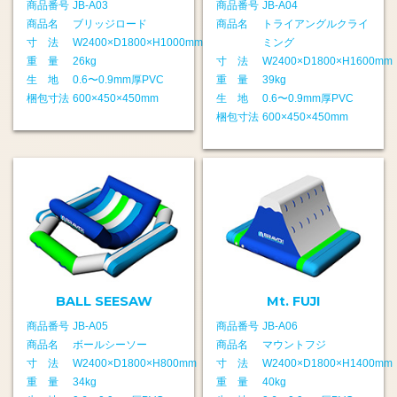
商品番号
JB-A03
商品番号
JB-A04
商品名
ブリッジロード
商品名
トライアングルクライ
寸 法
W2400×D1800×H1000mm
ミング
重 量
26kg
寸 法
W2400×D1800×H1600mm
生 地
0.6〜0.9mm厚PVC
重 量
39kg
梱包寸法
600×450×450mm
生 地
0.6〜0.9mm厚PVC
梱包寸法
600×450×450mm
BALL SEESAW
Mt. FUJI
商品番号
JB-A05
商品番号
JB-A06
商品名
ボールシーソー
商品名
マウントフジ
寸 法
W2400×D1800×H800mm
寸 法
W2400×D1800×H1400mm
重 量
34kg
重 量
40kg