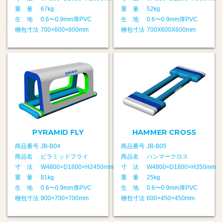
重 量
67kg
重 量
52kg
生 地
0.6〜0.9mm厚PVC
生 地
0.6〜0.9mm厚PVC
梱包寸法
700×600×600mm
梱包寸法
700X600X600mm
PYRAMID FLY
HAMMER CROSS
商品番号
JB-B04
商品番号
JB-B05
商品名
ピラミッドフライ
商品名
ハンマークロス
寸 法
W4800×D1800×H2450mm
寸 法
W4800×D1800×H350mm
重 量
81kg
重 量
25kg
生 地
0.6〜0.9mm厚PVC
生 地
0.6〜0.9mm厚PVC
梱包寸法
900×700×700mm
梱包寸法
600×450×450mm