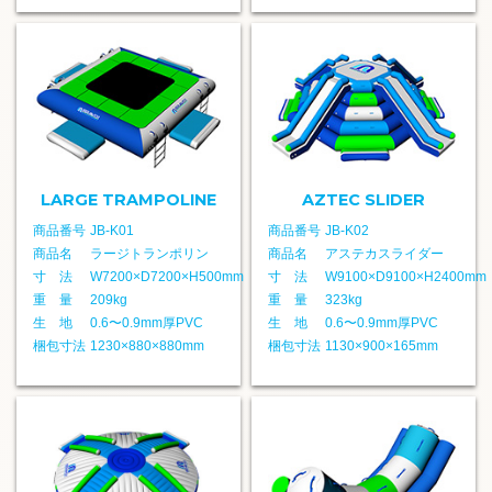
LARGE TRAMPOLINE
AZTEC SLIDER
商品番号
JB-K01
商品番号
JB-K02
商品名
ラージトランポリン
商品名
アステカスライダー
寸 法
W7200×D7200×H500mm
寸 法
W9100×D9100×H2400mm
重 量
209kg
重 量
323kg
生 地
0.6〜0.9mm厚PVC
生 地
0.6〜0.9mm厚PVC
梱包寸法
1230×880×880mm
梱包寸法
1130×900×165mm