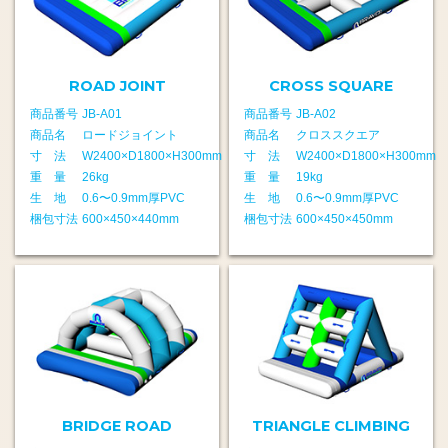
ROAD JOINT
CROSS SQUARE
商品番号
JB-A01
商品番号
JB-A02
商品名
ロードジョイント
商品名
クロススクエア
寸 法
W2400×D1800×H300mm
寸 法
W2400×D1800×H300mm
重 量
26kg
重 量
19kg
生 地
0.6〜0.9mm厚PVC
生 地
0.6〜0.9mm厚PVC
梱包寸法
600×450×440mm
梱包寸法
600×450×450mm
BRIDGE ROAD
TRIANGLE CLIMBING