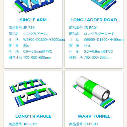
SINGLE ARM
LONG LADDER ROAD
商品番号
JB-B16
商品番号
JB-BC01
商品名
シングルアーム
商品名
ロングラダーロード
寸 法
W4800×D1800×H2000mm
寸 法
W6000×D1800×H400mm
重 量
80g
重 量
44g
生 地
0.6〜0.9mm厚PVC
生 地
0.6〜0.9mm厚PVC
梱包寸法
700×600×600mm
梱包寸法
700×600×600mm
LONG'TRIANGLE
WARP TUNNEL
商品番号
JB-BC02
商品番号
JB-BC03