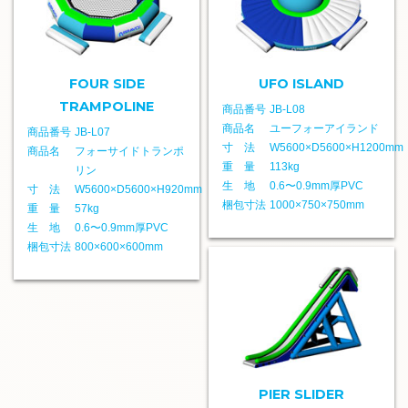
FOUR SIDE
UFO ISLAND
TRAMPOLINE
商品番号
JB-L08
商品名
ユーフォーアイランド
商品番号
JB-L07
寸 法
W5600×D5600×H1200mm
商品名
フォーサイドトランポ
重 量
113kg
リン
生 地
0.6〜0.9mm厚PVC
寸 法
W5600×D5600×H920mm
梱包寸法
1000×750×750mm
重 量
57kg
生 地
0.6〜0.9mm厚PVC
梱包寸法
800×600×600mm
PIER SLIDER