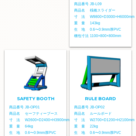
商品番号
JB-L09
商品名
桟橋スライダー
寸 法
W9800×D3000×H6000mm
重 量
143kg
生 地
0.6〜0.9mm厚PVC
梱包寸法
1100×800×800mm
SAFETY BOOTH
RULE BOARD
商品番号
JB-OP01
商品番号
JB-OP02
商品名
セーフティーブース
商品名
ルールボード
寸 法
W2600×D2400×H3900mm
寸 法
W2700×D1200×H2100mm
重 量
64kg
重 量
22kg
生 地
0.6〜0.9mm厚PVC
生 地
0.6〜0.9mm厚PVC