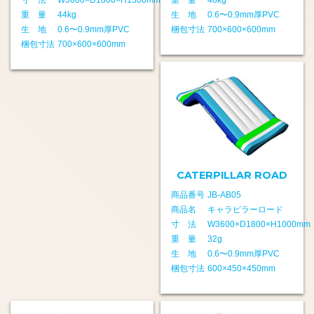
寸 法
W3600×D1800×H1300mm
重 量
48kg
重 量
44kg
生 地
0.6〜0.9mm厚PVC
生 地
0.6〜0.9mm厚PVC
梱包寸法
700×600×600mm
梱包寸法
700×600×600mm
CATERPILLAR ROAD
商品番号
JB-AB05
商品名
キャラピラーロード
寸 法
W3600×D1800×H1000mm
重 量
32g
生 地
0.6〜0.9mm厚PVC
梱包寸法
600×450×450mm