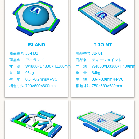
ISLAND
T JOINT
商品番号
JB-H02
商品番号
JB-I01
商品名
アイランド
商品名
ティージョイント
寸 法
W4800×D4800×H1100mm
寸 法
W4800×D3300×H400mm
重 量
95kg
重 量
64kg
生 地
0.6〜0.9mm厚PVC
生 地
0.6〜0.9mm厚PVC
梱包寸法
700×600×600mm
梱包寸法
750×580×580mm