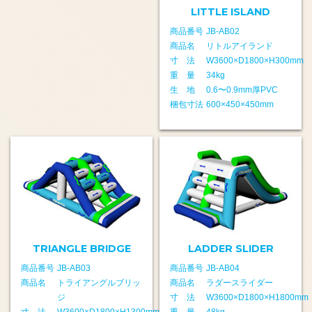
LITTLE ISLAND
商品番号
JB-AB02
商品名
リトルアイランド
寸 法
W3600×D1800×H300mm
重 量
34kg
生 地
0.6〜0.9mm厚PVC
梱包寸法
600×450×450mm
TRIANGLE BRIDGE
LADDER SLIDER
商品番号
JB-AB03
商品番号
JB-AB04
商品名
トライアングルブリッ
商品名
ラダースライダー
ジ
寸 法
W3600×D1800×H1800mm