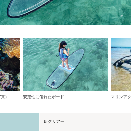
写真）
安定性に優れたボード
マリンア
B-クリアー