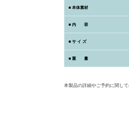
■ 本体素材
■ 内 容
■ サ イ ズ
■ 重 量
本製品の詳細やご予約に関して