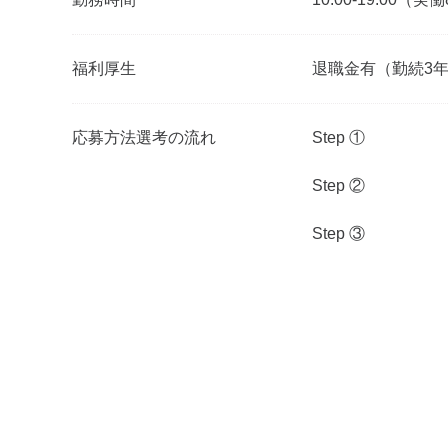
福利厚生
退職金有（勤続3
応募方法選考の流れ
Step ①
Step ②
Step ③