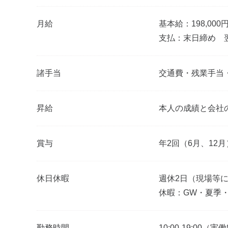
月給
基本給：198,000
支払：末日締め 翌
諸手当
交通費・残業手当
昇給
本人の成績と会社
賞与
年2回（6月、12月
休日休暇
週休2日（現場等
休暇：GW・夏季
勤務時間
10:00-19:00