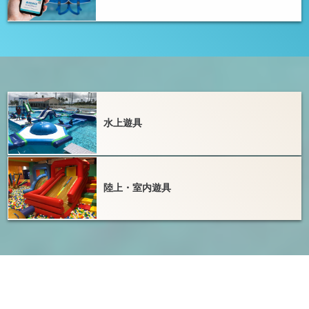
水上遊具
陸上・室内遊具