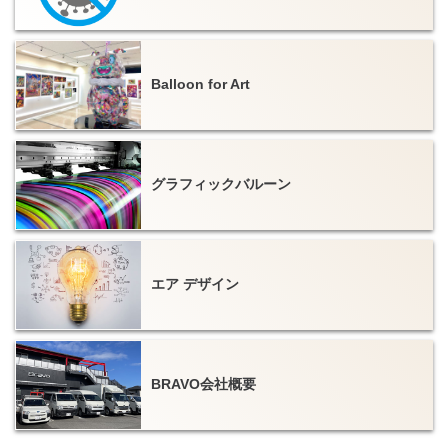
バルーンPOP
販促用バルーン
Balloon for Art
バウンサー（エア遊具）
レンタル
グラフィックバルーン
エア デザイン
BRAVO会社概要