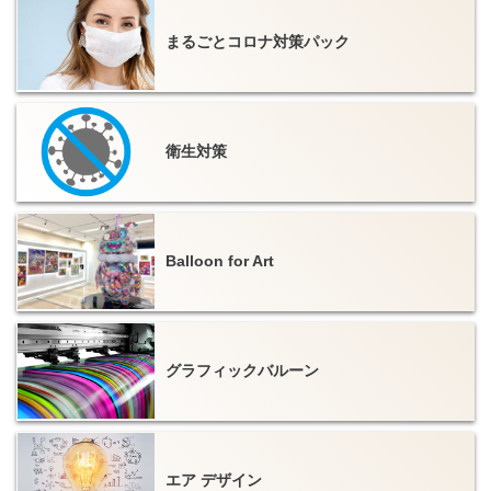
まるごとコロナ対策パック
インフレータブル
アドバルーン
衛生対策
バルーンPOP
販促用バルーン
Balloon for Art
バウンサー（エア遊具）
レンタル
グラフィックバルーン
エア デザイン