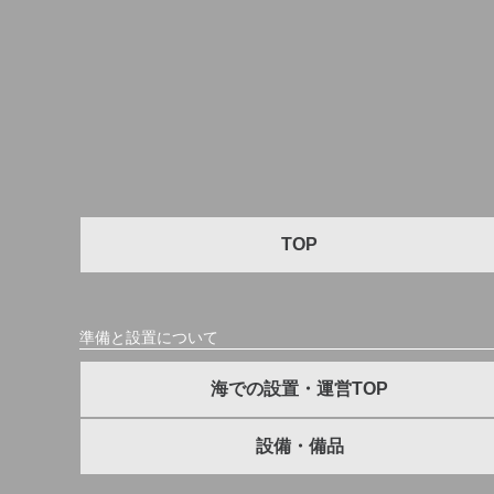
TOP
準備と設置について
海での設置・運営TOP
設備・備品